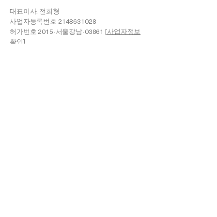
대표이사. 전희형
사업자등록번호
2148631028
허가번호 2015-서울강남-03861 [
사업자정보
확인
]
Customer Care
Tel.​
+82
02-6258-5201
Email.
cs@shangpree.com
Privacy Policy
Terms Of Use
Shipping Policy
Refund Policy
SHANGPREE ALL RIGHTS RESERVED